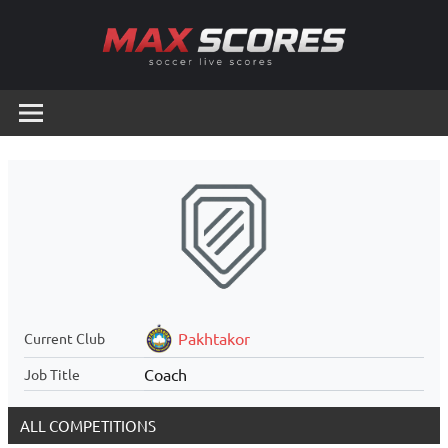
Skip
to
content
Max
Soccer
Live
Scores
Scores
Pakhtakor
Current Club
Coach
Job Title
ALL COMPETITIONS