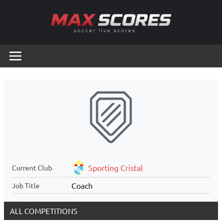
Skip
to
content
Max
Soccer
Live
Scores
Scores
Sporting Cristal
Current Club
Coach
Job Title
ALL COMPETITIONS