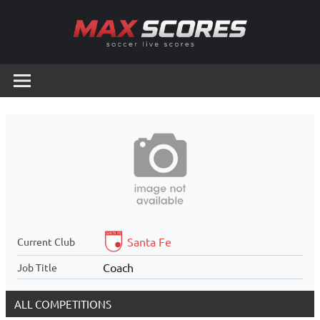
Skip
to
content
Max
Soccer
Live
Scores
Scores
Santa Fe
Current Club
Coach
Job Title
ALL COMPETITIONS