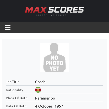
Skip
to
content
Max
Soccer
Live
Scores
Scores
Coach
Job Title
Nationality
Paramaribo
Place Of Birth
4 October، 1957
Date Of Birth