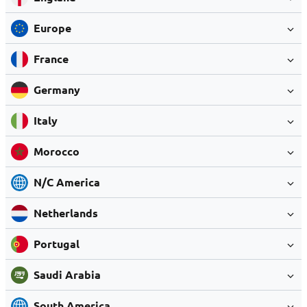
Europe
France
Germany
Italy
Morocco
N/C America
Netherlands
Portugal
Saudi Arabia
South America