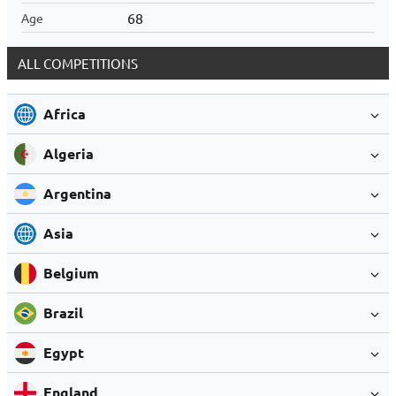
68
Age
ALL COMPETITIONS
Africa
Algeria
Argentina
Asia
Belgium
Brazil
Egypt
England