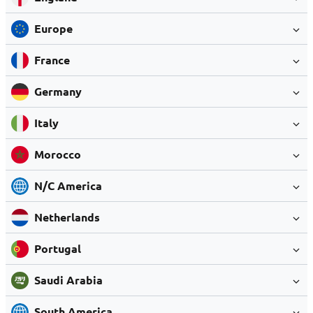
Europe
France
Germany
Italy
Morocco
N/C America
Netherlands
Portugal
Saudi Arabia
South America