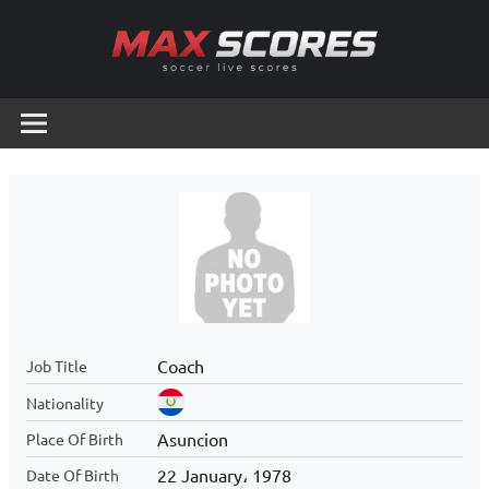
Skip
to
content
Max
Soccer
Live
Scores
Scores
Coach
Job Title
Nationality
Asuncion
Place Of Birth
22 January، 1978
Date Of Birth