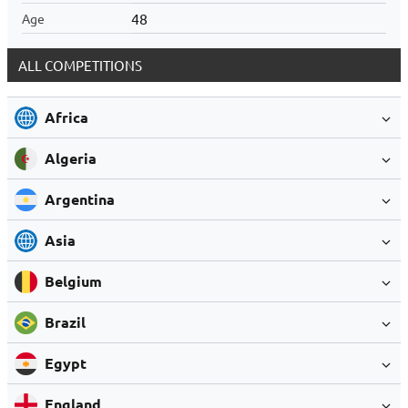
48
Age
ALL COMPETITIONS
Africa
Algeria
Argentina
Asia
Belgium
Brazil
Egypt
England