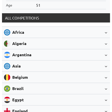
51
Age
ALL COMPETITIONS
Africa
Algeria
Argentina
Asia
Belgium
Brazil
Egypt
England