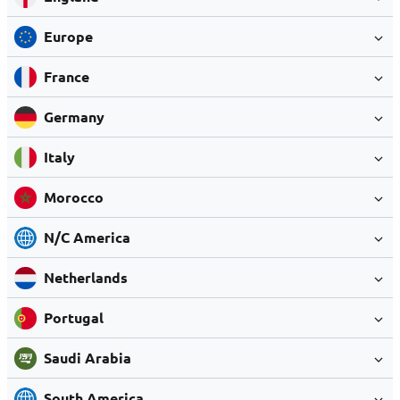
Europe
France
Germany
Italy
Morocco
N/C America
Netherlands
Portugal
Saudi Arabia
South America