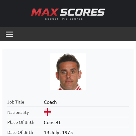
Skip
to
content
Max
Soccer
Live
Scores
Scores
Coach
Job Title
Nationality
Consett
Place Of Birth
19 July، 1975
Date Of Birth